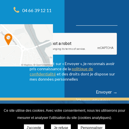
04 66 39 12 11
En cliquant sur « Envoyer », je reconnais avoir
pris connaissance de la
politique de
confidentialité
et des droits dont je dispose sur
mes données personnelles
*
Champs obligatoires
Ce site utilise des cookies. Avec votre consentement, nous les utiliserons pour
© Copyright Collège Privé Notre Dame Pont-Saint-Esprit |
mesurer et analyser l'utilisation du site (cookies analytiques).
2021
ONPC
|
Annuaire de l'Enseignement Privé
|
Mentions
J'accepte
Je refuse
Personnaliser